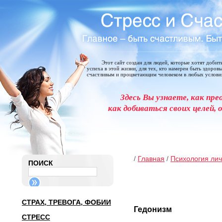
Этот сайт создан для людей, которые хотят добит
успеха в этой жизни, для тех, кто намерен быть здоров
счастливым и процветающим человеком в любых услови
Здесь Вы узнаете, как пре
как добиваться своих целей, 
/
Главная
/
Психология ли
ПОИСК
СТРАХ, ТРЕВОГА, ФОБИИ
Гедонизм
СТРЕСС