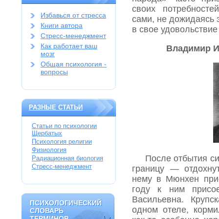
своих потребносте
Избавься от стресса
сами, не дожидаясь 
Книги автора
в свое удовольствие 
Стресс-менеджмент
Как работает ваш
Владимир И
мозг
Общая психология -
вопросы
РАЗНЫЕ СТАТЬИ
Статьи по психологии
Щербатых
Психология религии
Физиология
После отбытия си
Радиационная биология
Стресс-менеджмент
границу — отдохну
нему в Мюнхен при
году к ним присо
Васильевна. Крупс
ПСИХОЛОГИЧЕСКИЙ
ПСИХОЛОГИЧЕСКИЙ
одном отеле, корм
СЛОВАРЬ
СЛОВАРЬ
ТЕРМИНОВ