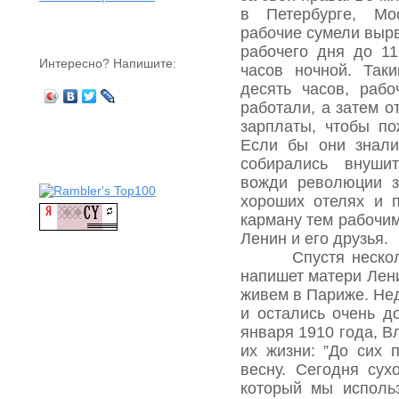
в Петербурге, Мо
рабочие сумели выр
рабочего дня до 1
Интересно? Напишите:
часов ночной. Так
десять часов, раб
работали, а затем о
зарплаты, чтобы п
Если бы они знали
собирались внуши
вожди революции з
хороших отелях и 
карману тем рабочим
Ленин и его друзья.
Спустя несколько
напишет матери Лени
живем в Париже. Не
и остались очень д
января 1910 года, В
их жизни: ”До сих 
весну. Сегодня сух
который мы исполь