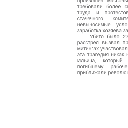
произошел массовы
требовали более с
труда и протесто
стачечного ком
невыносимые усл
заработка хозяева з
Убито было 270 ч
расстрел вызвал пр
митингах участвовал
эта трагедия никак 
Ильича, который
погибшему рабо
приближали революци