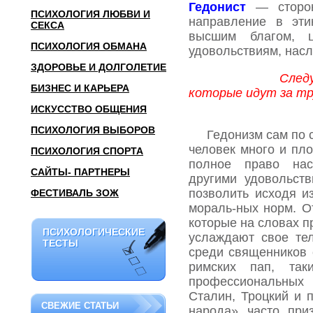
Гедонист
— сторон
ПСИХОЛОГИЯ ЛЮБВИ И
направление в эти
СЕКСА
высшим благом, 
ПСИХОЛОГИЯ ОБМАНА
удовольствиям, насл
ЗДОРОВЬЕ И ДОЛГОЛЕТИЕ
След
БИЗНЕС И КАРЬЕРА
которые идут за тр
ИСКУССТВО ОБЩЕНИЯ
ПСИХОЛОГИЯ ВЫБОРОВ
Гедонизм сам по се
человек много и пло
ПСИХОЛОГИЯ СПОРТА
полное право на
САЙТЫ- ПАРТНЕРЫ
другими удовольст
позволить исходя и
ФЕСТИВАЛЬ ЗОЖ
мораль-ных норм. 
которые на словах п
ПСИХОЛОГИЧЕСКИЕ
ПСИХОЛОГИЧЕСКИЕ
услаждают свое те
ТЕСТЫ
ТЕСТЫ
среди священников 
римских пап, та
профессиональны
Сталин, Троцкий и 
СВЕЖИЕ СТАТЬИ
народа» часто при