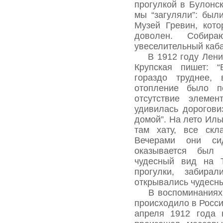
прогулкой в Булонс
мы “загуляли”: были
Музей Гревин, кот
доволен. Соби
увеселительный каба
В 1912 году Ленин
Крупская пишет: 
гораздо труднее, 
отопление было п
отсутствие элеме
удивилась дорогови
домой”. На лето Иль
там хату, все скл
Вечерами они си
оказывается был 
чудесный вид на 
прогулки, забирал
открывались чудесн
В воспоминаниях К
происходило в Росси
апреля 1912 года 