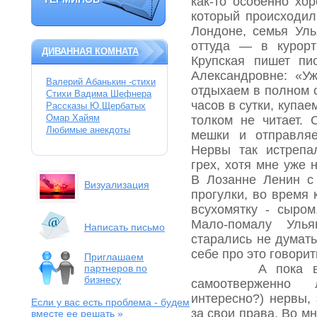
ТЕРМИНОВ
как-то особенно хо
который происходил
Лондоне, семья Ул
оттуда — в курорт
ДИВАННАЯ КОМНАТА
Крупская пишет пи
Александровне: «У
Валерий Абанькин -стихи
отдыхаем в полном с
Стихи Вадима Шефнера
часов в сутки, купае
Рассказы Ю.Щербатых
Омар Хайям
толком не читает.
Любимые анекдоты
мешки и отправля
Нервы так истрепа
грех, хотя мне уже 
В Лозанне Ленин с
Визуализация
прогулки, во время 
всухомятку - сыром
Мало-помалу Улья
Написать письмо
старались не думат
себе про это говорит
Приглашаем
А пока вождь 
партнеров по
бизнесу
самоотверженно 
интересно?) нервы,
Если у вас есть проблема
- будем
за свои права. Во м
вместе ее решать »