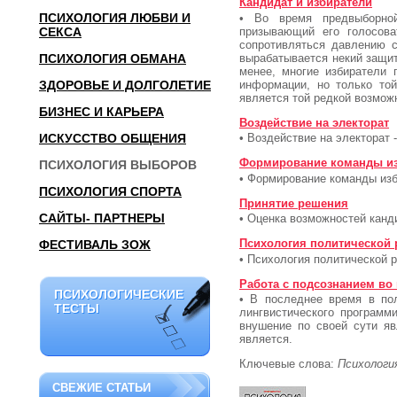
Кандидат и избиратели
ПСИХОЛОГИЯ ЛЮБВИ И
• Во время предвыборной
призывающий его голосова
СЕКСА
сопротивляться давлению с
вырабатывается некий защит
ПСИХОЛОГИЯ ОБМАНА
менее, многие избиратели 
информации, но только той
ЗДОРОВЬЕ И ДОЛГОЛЕТИЕ
является той редкой возможн
БИЗНЕС И КАРЬЕРА
Воздействие на электорат
ИСКУССТВО ОБЩЕНИЯ
• Воздействие на электорат 
Формирование команды из
ПСИХОЛОГИЯ ВЫБОРОВ
• Формирование команды из
ПСИХОЛОГИЯ СПОРТА
Принятие решения
САЙТЫ- ПАРТНЕРЫ
• Оценка возможностей канд
Психология политической
ФЕСТИВАЛЬ ЗОЖ
• Психология политической 
Работа с подсознанием во
ПСИХОЛОГИЧЕСКИЕ
ПСИХОЛОГИЧЕСКИЕ
• В последнее время в пол
ТЕСТЫ
ТЕСТЫ
лингвистического программ
внушение по своей сути яв
является.
Ключевые слова:
Психологи
СВЕЖИЕ СТАТЬИ