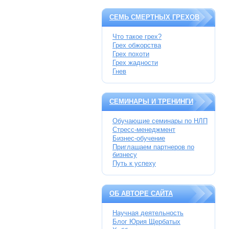
СЕМЬ СМЕРТНЫХ ГРЕХОВ
Что такое грех?
Грех обжорства
Грех похоти
Грех жадности
Гнев
СЕМИНАРЫ И ТРЕНИНГИ
Обучающие семинары по НЛП
Стресс-менеджмент
Бизнес-обучение
Приглашаем партнеров по
бизнесу
Путь к успеху
ОБ АВТОРЕ САЙТА
Научная деятельность
Блог Юрия Щербатых