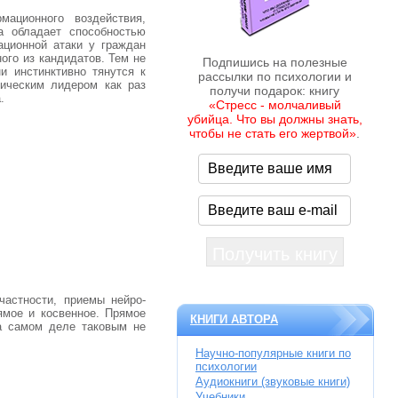
ационного воздействия,
а обладает способностью
ационной атаки у граждан
ого из кандидатов. Тем не
Подпишись на полезные
и инстинктивно тянутся к
рассылки по психологии и
тическим лидером как раз
получи подарок: книгу
.
«Стресс - молчаливый
убийца. Что вы должны знать,
чтобы не стать его жертвой»
.
частности, приемы нейро-
ямое и косвенное. Прямое
КНИГИ АВТОРА
на самом деле таковым не
Научно-популярные книги по
психологии
Аудиокниги (звуковые книги)
Учебники