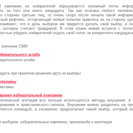
 кампании на избирателей обрушивается огромный поток информ
ть за того или иного кандидата. Так как психика любого человек
о стороны третьих лиц, то очень скоро после начала такой информ
ный рефлекс, отторгающий любые попытки привлечь их на сторону одн
понимают, что в день выборов им придется делать свой выбор, и он
, которую считают правдивой. В этом плане живая встреча с поли
остью убедить избирателей отдать свой голос за конкретного кандидата
- значение СМИ
бирательного штаба
бирательного штаба
идата при принятии решения идти на выборы
 рекламы
рекламы
 время избирательной компании
итической агитации все больше используются методы внушения, в 
ирования и эриксоновского гипноза. Внушение можно разделить на пр
ляется командой, а косвенное предполагает некий выбор, который 
я выборов, избирательные кампании, пропаганда и агитация