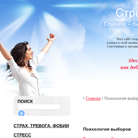
Этот сайт соз
успеха в этой жизни
счастливым и процв
Зде
как доб
/
Главная
/ Психология выбо
ПОИСК
СТРАХ, ТРЕВОГА, ФОБИИ
Психология выборов
СТРЕСС