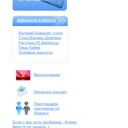
ТЕРМИНОВ
ДИВАННАЯ КОМНАТА
Валерий Абанькин -стихи
Стихи Вадима Шефнера
Рассказы Ю.Щербатых
Омар Хайям
Любимые анекдоты
Визуализация
Написать письмо
Приглашаем
партнеров по
бизнесу
Если у вас есть проблема
- будем
вместе ее решать »