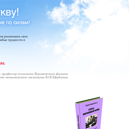
тов реализовать свои
любые трудности и
ии.
 профессор психологии Воронежского филиала
арно-экономического института Ю.В.Щербатых