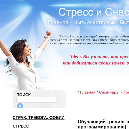
Этот сайт создан для людей, которые хотят добит
успеха в этой жизни, для тех, кто намерен быть здоров
счастливым и процветающим человеком в любых услови
Здесь Вы узнаете, как пре
как добиваться своих целей, 
/
Главная
/
Семинары и тр
ПОИСК
СТРАХ, ТРЕВОГА, ФОБИИ
Обучающий тренинг п
СТРЕСС
программированию)