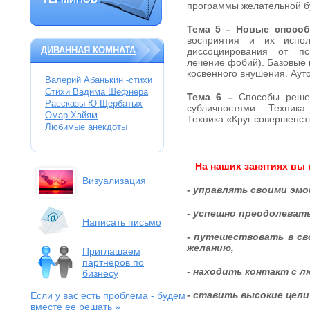
ТЕРМИНОВ
программы желательной бу
Тема 5 – Новые спосо
восприятия и их испол
ДИВАННАЯ КОМНАТА
диссоциирования от пс
лечение фобий). Базовые 
косвенного внушения. Ауто
Валерий Абанькин -стихи
Стихи Вадима Шефнера
Тема 6 –
Способы решен
Рассказы Ю.Щербатых
субличностями. Техник
Омар Хайям
Техника «Круг совершенств
Любимые анекдоты
На наших занятиях вы 
Визуализация
- управлять своими эмо
- успешно преодолеват
Написать письмо
- путешествовать в св
желанию,
Приглашаем
партнеров по
- находить контакт с л
бизнесу
- ставить высокие цели
Если у вас есть проблема
- будем
вместе ее решать »