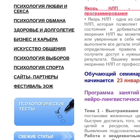
ПСИХОЛОГИЯ ЛЮБВИ И
Якорь НЛП - техн
СЕКСА
программирования
• Якорь НЛП - одна из с
ПСИХОЛОГИЯ ОБМАНА
НЛП, которая позволяет 
состояния и добивать
ЗДОРОВЬЕ И ДОЛГОЛЕТИЕ
якорения НЛП вы можете 
или уверенным в себе че
БИЗНЕС И КАРЬЕРА
выполните все детали это
ИСКУССТВО ОБЩЕНИЯ
определенные правила 
получите доступ к нужны
ПСИХОЛОГИЯ ВЫБОРОВ
результата. Вашему вни
якорению НЛП от профес
ПСИХОЛОГИЯ СПОРТА
Обучающий семина
САЙТЫ- ПАРТНЕРЫ
начинается
23 январ
ФЕСТИВАЛЬ ЗОЖ
Программа занятий
нейро-лингвистичес
ПСИХОЛОГИЧЕСКИЕ
ПСИХОЛОГИЧЕСКИЕ
ТЕСТЫ
ТЕСТЫ
Тема 1 - Выстраивание
постановки жизненных ц
быстрее достигать того,
целей и ресурсов, не
Выявление подсознательн
Работа с неадекватны
СВЕЖИЕ СТАТЬИ