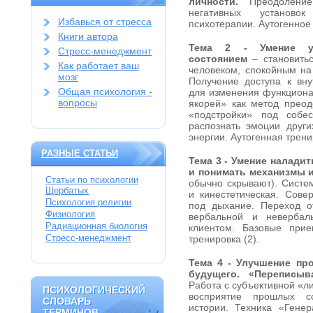
личности
.
Преодоление
негативных установо
Избавься от стресса
психотерапии. Аутогенное 
Книги автора
Тема 2 - Умение у
Стресс-менеджмент
состоянием
– становить
Как работает ваш
человеком, спокойным на
мозг
Получение доступа к вн
Общая психология -
для изменения функциона
вопросы
якорей» как метод преод
«подстройки» под собе
распознать эмоции други
энергии. Аутогенная трени
РАЗНЫЕ СТАТЬИ
Тема 3 - Умение налади
и понимать механизмы 
Статьи по психологии
обычно скрывают). Систе
Щербатых
и кинестетическая. Сове
Психология религии
под дыхание. Переход о
Физиология
вербальной и невербал
Радиационная биология
клиентом. Базовые прие
Стресс-менеджмент
тренировка (2).
Тема 4 - Улучшение пр
будущего.
«Переписыва
Работа с субъективной «л
ПСИХОЛОГИЧЕСКИЙ
ПСИХОЛОГИЧЕСКИЙ
восприятие прошлых с
СЛОВАРЬ
СЛОВАРЬ
истории. Техника «Гене
ТЕРМИНОВ