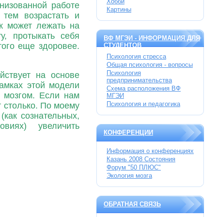
Хобби
низованной работе
Картины
 тем возрастать и
к может лежать на
у, протыкать себя
ВФ МГЭИ - ИНФОРМАЦИЯ ДЛЯ
того еще здоровее.
СТУДЕНТОВ
Психология стресса
Общая психология - вопросы
Психология
йствует на основе
предпринимательства
рамках этой модели
Схема расположения ВФ
я мозгом. Если нам
МГЭИ
Психология и педагогика
т столько. По моему
(как сознательных,
виях) увеличить
КОНФЕРЕНЦИИ
Информация о конференциях
Казань 2008 Состояния
Форум "50 ПЛЮС"
Экология мозга
ОБРАТНАЯ СВЯЗЬ