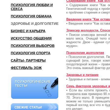
Содержание книги "Как ос
ПСИХОЛОГИЯ ЛЮБВИ И
• Содержание книги "Как о
Генетический подход к проб
СЕКСА
к проблеме старения и смер
ПСИХОЛОГИЯ ОБМАНА
Введение книги "Как оста
ЗДОРОВЬЕ И ДОЛГОЛЕТИЕ
• Введение книги "Как остав
Эликсир молодости. Спос
БИЗНЕС И КАРЬЕРА
• Поиски эликсира вечной 
ИСКУССТВО ОБЩЕНИЯ
мало мяса. Очищай тело от
жадности. Двое - единая су
ПСИХОЛОГИЯ ВЫБОРОВ
мудро».
Психология долголетия
ПСИХОЛОГИЯ СПОРТА
• Психология долголетия. П
САЙТЫ- ПАРТНЕРЫ
сценарий (или, говоря ком
плодотворной жизни – правил
ФЕСТИВАЛЬ ЗОЖ
Это очень важный фактор до
Здоровье и питание
• Здоровье и питание - влия
ПСИХОЛОГИЧЕСКИЕ
ПСИХОЛОГИЧЕСКИЕ
ТЕСТЫ
ТЕСТЫ
Семь факторов здоровья и
• Если вы хотите прожить 
отмерила вам примерно 90 л
70. Этого мало. В принципе
можем не только уменьшить
первый взгляд все что я буд
СВЕЖИЕ СТАТЬИ
кто делает.