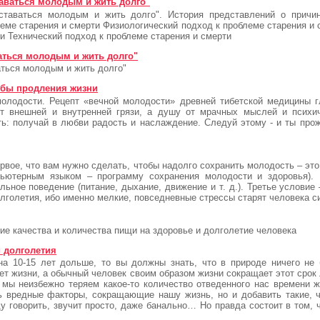
таваться молодым и жить долго"
ставаться молодым и жить долго". История представлений о причи
леме старения и смерти Физиологический подход к проблеме старения и
ти Технический подход к проблеме старения и смерти
ваться молодым и жить долго"
аться молодым и жить долго"
обы продления жизни
молодости. Рецепт «вечной молодости» древней тибетской медицины г
 внешней и внутренней грязи, а душу от мрачных мыслей и психич
ть: получай в любви радость и наслаждение. Следуй этому - и ты про
ервое, что вам нужно сделать, чтобы надолго сохранить молодость – эт
пьютерным языком – программу сохранения молодости и здоровья).
ьное поведение (питание, дыхание, движение и т. д.). Третье условие 
лголетия, ибо именно мелкие, повседневные стрессы старят человека с
ние качества и количества пищи на здоровье и долголетие человека
 долголетия
на 10-15 лет дольше, то вы должны знать, что в природе ничего не 
ет жизни, а обычный человек своим образом жизни сокращает этот срок 
 мы неизбежно теряем какое-то количество отведенного нас времени 
 вредные факторы, сокращающие нашу жизнь, но и добавить такие, ч
у говорить, звучит просто, даже банально… Но правда состоит в том, ч