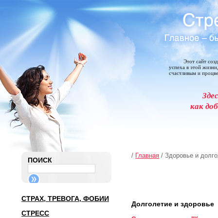
Этот сайт соз
успеха в этой жизни
счастливым и процв
Зде
как доб
/
Главная
/ Здоровье и долг
ПОИСК
СТРАХ, ТРЕВОГА, ФОБИИ
Долголетие и здоровье
СТРЕСС