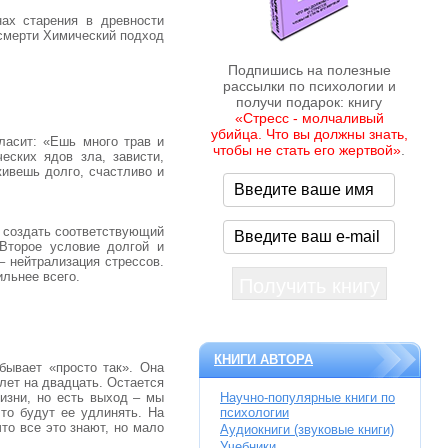
нах старения в древности
 смерти Химический подход
Подпишись на полезные
рассылки по психологии и
получи подарок: книгу
«Стресс - молчаливый
убийца. Что вы должны знать,
ласит: «Ешь много трав и
чтобы не стать его жертвой»
.
еских ядов зла, зависти,
живешь долго, счастливо и
о создать соответствующий
 Второе условие долгой и
– нейтрализация стрессов.
ильнее всего.
КНИГИ АВТОРА
бывает «просто так». Она
лет на двадцать. Остается
Научно-популярные книги по
жизни, но есть выход – мы
психологии
то будут ее удлинять. На
то все это знают, но мало
Аудиокниги (звуковые книги)
Учебники