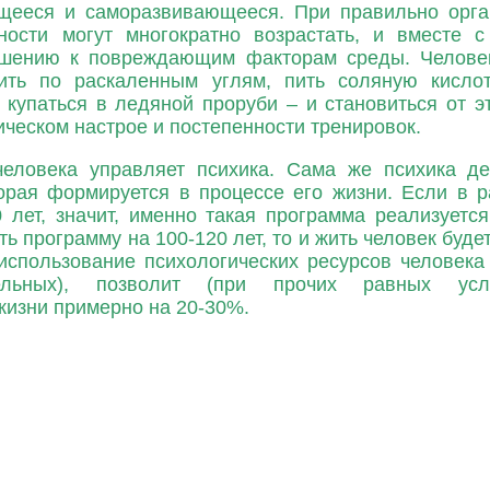
щееся и саморазвивающееся. При правильно орга
ности могут многократно возрастать, и вместе с
ошению к повреждающим факторам среды. Челове
ить по раскаленным углям, пить соляную кислот
 купаться в ледяной проруби – и становиться от э
ическом настрое и постепенности тренировок.
еловека управляет психика. Сама же психика де
орая формируется в процессе его жизни. Если в 
0 лет, значит, именно такая программа реализуетс
ь программу на 100-120 лет, то и жить человек буде
использование психологических ресурсов человека 
ельных), позволит (при прочих равных усло
жизни примерно на 20-30%.