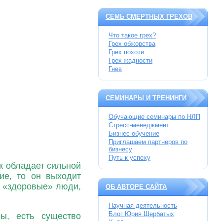
СЕМЬ СМЕРТНЫХ ГРЕХОВ
Что такое грех?
Грех обжорства
Грех похоти
Грех жадности
Гнев
СЕМИНАРЫ И ТРЕНИНГИ
Обучающие семинары по НЛП
Стресс-менеджмент
Бизнес-обучение
Приглашаем партнеров по
бизнесу
Путь к успеху
к обладает сильной
ие, то он выходит
е «здоровые» люди,
ОБ АВТОРЕ САЙТА
Научная деятельность
Блог Юрия Щербатых
ы, есть существо