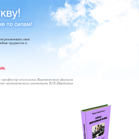
тов реализовать свои
любые трудности и
ии.
 профессор психологии Воронежского филиала
арно-экономического института Ю.В.Щербатых