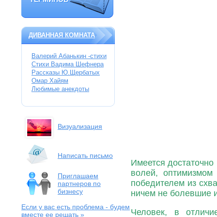
ТЕРМИНОВ
ДИВАННАЯ КОМНАТА
Валерий Абанькин -стихи
Стихи Вадима Шефнера
Рассказы Ю.Щербатых
Омар Хайям
Любимые анекдоты
Визуализация
Написать письмо
Имеется достаточно 
волей, оптимизмом 
Приглашаем
победителем из схв
партнеров по
бизнесу
ничем не болевшие 
Если у вас есть проблема
- будем
Человек, в отличи
вместе ее решать »