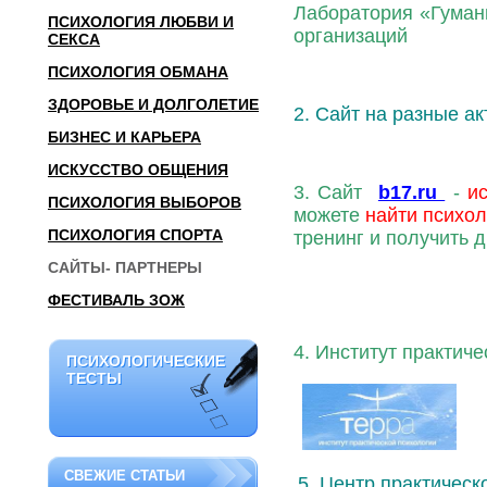
Лаборатория «Гуман
ПСИХОЛОГИЯ ЛЮБВИ И
организаций
СЕКСА
ПСИХОЛОГИЯ ОБМАНА
ЗДОРОВЬЕ И ДОЛГОЛЕТИЕ
2.
Сайт на разные а
БИЗНЕС И КАРЬЕРА
ИСКУССТВО ОБЩЕНИЯ
3. Сайт
b17.ru
-
и
ПСИХОЛОГИЯ ВЫБОРОВ
можете
найти психол
ПСИХОЛОГИЯ СПОРТА
тренинг и получить 
САЙТЫ- ПАРТНЕРЫ
ФЕСТИВАЛЬ ЗОЖ
4. Институт практич
ПСИХОЛОГИЧЕСКИЕ
ПСИХОЛОГИЧЕСКИЕ
ТЕСТЫ
ТЕСТЫ
СВЕЖИЕ СТАТЬИ
5. Центр практичес