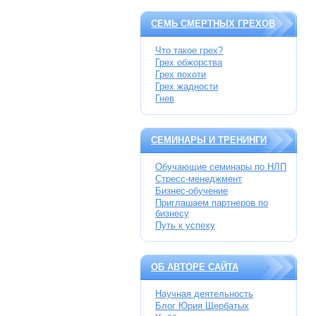
СЕМЬ СМЕРТНЫХ ГРЕХОВ
Что такое грех?
Грех обжорства
Грех похоти
Грех жадности
Гнев
СЕМИНАРЫ И ТРЕНИНГИ
Обучающие семинары по НЛП
Стресс-менеджмент
Бизнес-обучение
Приглашаем партнеров по
бизнесу
Путь к успеху
ОБ АВТОРЕ САЙТА
Научная деятельность
Блог Юрия Щербатых