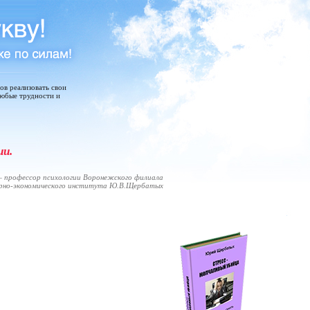
тов реализовать свои
любые трудности и
ии.
 профессор психологии Воронежского филиала
арно-экономического института Ю.В.Щербатых