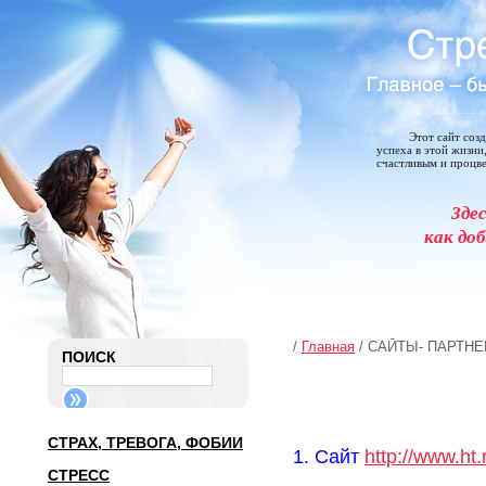
Этот сайт соз
успеха в этой жизни
счастливым и процв
Зде
как доб
/
Главная
/ САЙТЫ- ПАРТН
ПОИСК
СТРАХ, ТРЕВОГА, ФОБИИ
1. Сайт
http://www.ht.
СТРЕСС