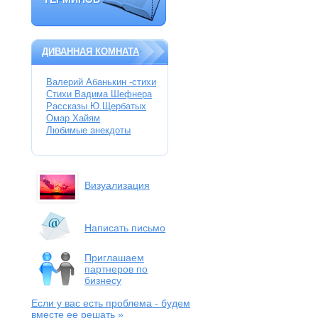
ТЕРМИНОВ
ДИВАННАЯ КОМНАТА
Валерий Абанькин -стихи
Стихи Вадима Шефнера
Рассказы Ю.Щербатых
Омар Хайям
Любимые анекдоты
Визуализация
Написать письмо
Приглашаем
партнеров по
бизнесу
Если у вас есть проблема
- будем
вместе ее решать »