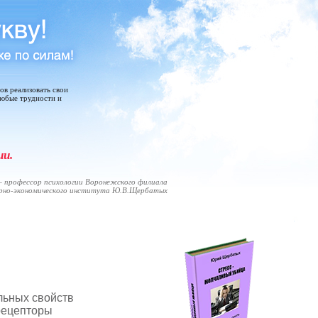
тов реализовать свои
любые трудности и
ии.
 профессор психологии Воронежского филиала
арно-экономического института Ю.В.Щербатых
льных свойств
рецепторы