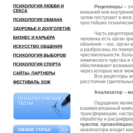
ПСИХОЛОГИЯ ЛЮБВИ И
Рецепторы
– эт
СЕКСА
внешней или внутренней
затем поступают в моз
ПСИХОЛОГИЯ ОБМАНА
простейших психически
ЗДОРОВЬЕ И ДОЛГОЛЕТИЕ
Часть рецепторо
БИЗНЕС И КАРЬЕРА
человека есть орган зре
обоняния – нос, орган 
ИСКУССТВО ОБЩЕНИЯ
а разбросаны по поверх
чувствительности. Бол
ПСИХОЛОГИЯ ВЫБОРОВ
химического чувства и 
ПСИХОЛОГИЯ СПОРТА
обеспечивают возникнов
через которые мозг мо
САЙТЫ- ПАРТНЕРЫ
Все рецепторы м
расстоянии (зрительны
ФЕСТИВАЛЬ ЗОЖ
Анализатор – м
ПСИХОЛОГИЧЕСКИЕ
ПСИХОЛОГИЧЕСКИЕ
Ощущения являю
ТЕСТЫ
ТЕСТЫ
взаимосвязанный компл
трансформацию, настро
обработку и расшифровк
чувств
,
проводящег
анализатора входит как
СВЕЖИЕ СТАТЬИ