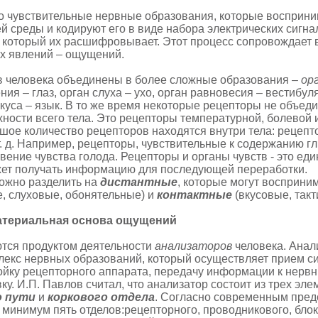
о чувствительные нервные образования, которые восприни
 среды и кодируют его в виде набора электрических сигна
г, который их расшифровывает. Этот процесс сопровождает
х явлений – ощущений.
в человека объединены в более сложные образования –
ор
ния – глаз, орган слуха – ухо, орган равновесия – вестибу
вкуса – язык. В то же время некоторые рецепторы не объеди
ности всего тела. Это рецепторы температурной, болевой 
ьшое количество рецепторов находятся внутри тела: рецепт
т. д. Например, рецепторы, чувствительные к содержанию гл
ение чувства голода. Рецепторы и органы чувств - это ед
жет получать информацию для последующей переработки.
ожно разделить на
дистантные
, которые могут восприни
е, слуховые, обонятельные) и
контактные
(вкусовые, так
атериальная основа ощущений
тся продуктом деятельности
анализаторов
человека. Анал
екс нервных образований, который осуществляет прием си
йку рецепторного аппарата, передачу информации к нервн
у. И.П. Павлов считал, что анализатор состоит из трех эле
о пути
и
коркового отдела
. Согласно современным пред
 минимум пять отделов:рецепторного, проводникового, блок