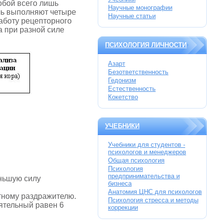
собой всего лишь
Научные монографии
ль выполняют четыре
Научные статьи
работу рецепторного
а при разной силе
ПСИХОЛОГИЯ ЛИЧНОСТИ
Азарт
Безответственность
Гедонизм
Естественность
Кокетство
УЧЕБНИКИ
Учебники для студентов -
психологов и менеджеров
Общая психология
Психология
предпринимательства и
ньшую силу
бизнеса
Анатомия ЦНС для психологов
тному раздражителю.
Психология стресса и методы
нятельный равен 6
коррекции