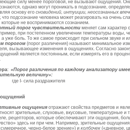
меющие силу менее пороговой, не вызывают ощущений. Он
ознаются, однако могут проникать в подсознание, определ
авляя основу его
сновидений, интуиции, неосознанных влеч
 что подсознание человека может реагировать на очень сл
, которые не воспринимаются сознанием.
ютный порог чувствительности
меняет сам характер
апример, при постепенном увеличении температуры воды, ч
 а уже боль. То же самое происходит при сильном звуке и и
м порогом
(порог различения) называют минимальное изм
еля, вызывающее изменения в ощущениях. Согласно закон
щущений является постоянным, если измерять его в процен
.
ера
:
«Порог различения по каждому анализатору име
ительную величину»:
,
где I- сила раздражителя
я
ощущений
птивные ощущения
отражают свойства предметов и явл
 относят зрительные, слуховые, вку­совые, температурные и 
ле, рецепторов, которые обеспечивают эти ощущения, боль
вство» здесь ни при чем. Например, зрительные ощущения
«сумеречное, черно-белое зрение») и
колбочек
(«дневное, ц