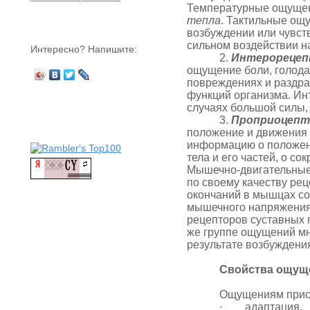
Температурные ощущен
тепла
. Тактильные ощ
возбуждении или чувс
сильном воздействии 
Интересно? Напишите:
2.
Интерореце
ощущение боли, голода
повреждениях и раздра
функций организма. Ин
случаях большой силы,
3.
Проприоцепт
положение и движения
информацию о поло­жен
тела и его частей, о со
Мышечно-двигательные
по своему качеству ре
окончаний в мышцах с
мышечного напряжения 
рецепторов суставных 
же группе ощущений мн
результате возбуждения
Свойства ощущ
Ощущениям прис
·
адаптация,