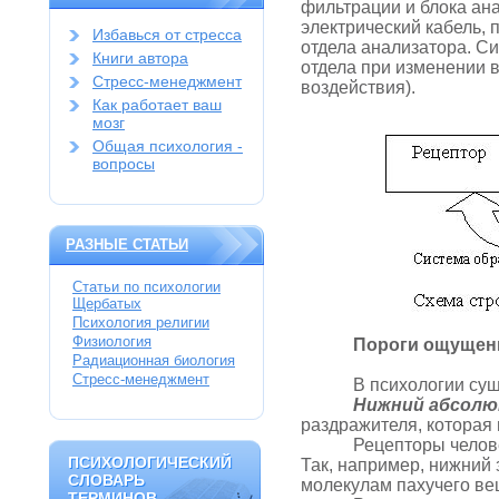
фильтрации и блока ана
электрический кабель,
Избавься от стресса
отдела анализатора. Си
Книги автора
отдела при изменении 
Стресс-менеджмент
воздействия).
Как работает ваш
мозг
Общая психология -
вопросы
РАЗНЫЕ СТАТЬИ
Статьи по психологии
Щербатых
Психология религии
Физиология
Пороги ощущен
Радиационная биология
Стресс-менеджмент
В психологии сущ
Нижний абсолю
раздражителя, которая
Рецепторы челов
ПСИХОЛОГИЧЕСКИЙ
ПСИХОЛОГИЧЕСКИЙ
Так, например, нижний 
СЛОВАРЬ
СЛОВАРЬ
молекулам пахучего ве
ТЕРМИНОВ