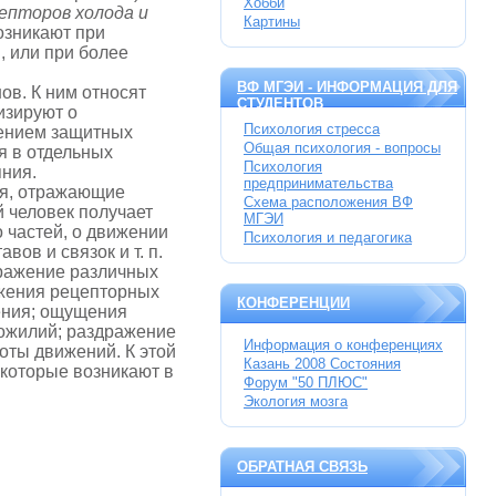
Хобби
епторов холода и
Картины
озникают при
, или при более
ВФ МГЭИ - ИНФОРМАЦИЯ ДЛЯ
ов. К ним относят
СТУДЕНТОВ
изируют о
Психология стресса
лением защитных
Общая психология - вопросы
я в отдельных
Психология
яния.
предпринимательства
ия, отражающие
Схема расположения ВФ
 человек получает
МГЭИ
 частей, о движении
Психология и педагогика
вов и связок и т. п.
ражение различных
ажения рецепторных
КОНФЕРЕНЦИИ
ения; ощущения
ожилий; раз­дражение
Информация о конференциях
оты движений. К этой
Казань 2008 Состояния
 которые возникают в
Форум "50 ПЛЮС"
Экология мозга
ОБРАТНАЯ СВЯЗЬ