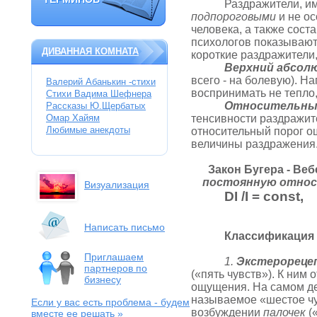
ТЕРМИНОВ
Раздражители, и
подпороговыми
и не ос
человека, а также сост
психологов показывают,
ДИВАННАЯ КОМНАТА
короткие раздражители
Верхний абсол
всего - на болевую). Н
Валерий Абанькин -стихи
воспринимать не тепло,
Стихи Вадима Шефнера
Относительны
Рассказы Ю.Щербатых
Омар Хайям
тенсивности раздражит
Любимые анекдоты
относительный порог о
величины раздражения
Закон Бугера - Веб
постоянную относ
Визуализация
D
I
/
I
=
const
Написать письмо
Классификаци
Приглашаем
1.
Экстерореце
партнеров по
(«пять чувств»). К ним
бизнесу
ощущения. На самом де
называемое «шестое чу
Если у вас есть проблема
- будем
возбуждении
палочек
(
вместе ее решать »