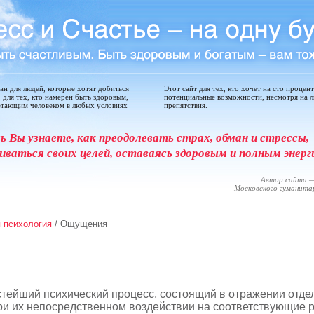
дан для людей, которые хотят добиться
Этот сайт для тех, кто хочет на сто процен
, для тех, кто намерен быть здоровым,
потенциальные возможности, несмотря на 
етающим человеком в любых условиях
препятствия.
сь Вы узнаете, как преодолевать страх, обман и стрессы,
иваться своих целей, оставаясь здоровым и полным энерг
Автор сайта —
Московского гуманит
 психология
/ Ощущения
стейший психический процесс, состоящий в отражении отде
ри их непосред­ственном воздействии на соответствующие 