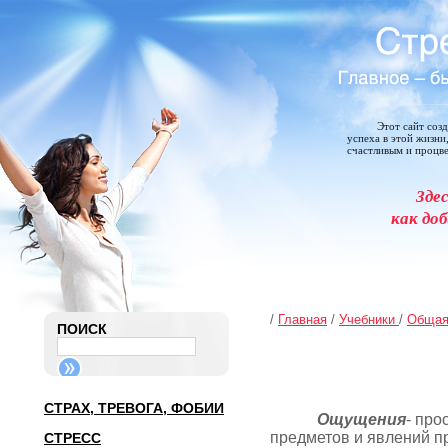
Этот сайт соз
успеха в этой жизни
счастливым и процв
Зде
как доб
/
Главная
/
Учебники
/
Общая
ПОИСК
СТРАХ, ТРЕВОГА, ФОБИИ
Ощущения
- про
предметов и явлений п
СТРЕСС