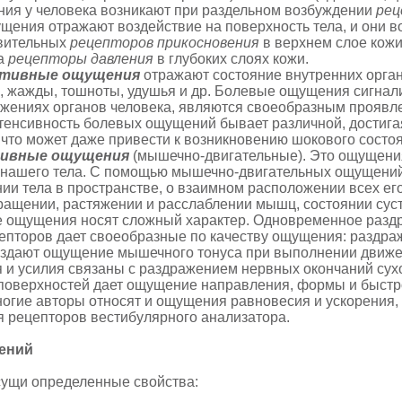
ия у человека возникают при раздельном возбуждении
рец
ущения отражают воздействие на поверхность тела, и они в
твительных
рецепторов прикосновения
в верхнем слое кожи
на
рецепторы давления
в глубоких слоях кожи.
птивные ощущения
отражают состояние внутрен­них орган
, жажды, тошноты, удушья и др. Болевые ощущения сигнал
же­ниях органов человека, являются своеобразным прояв
тенсивность болевых ощущений бывает различной, достига
 что может даже привести к возникновению шокового состо
ивные ощущения
(мышечно-двигательные). Это ощущен
 нашего тела. С помощью мышечно-двигательных ощущений
ии тела в пространстве, о взаимном расположении всех его
кращении, растяжении и расслабле­нии мышц, состоянии суста
 ощущения носят сложный характер. Одновременное разд
цепторов дает своеобразные по качеству ощущения: раздр
оздают ощущение мышечного то­нуса при выполнении движ
и усилия связаны с раздражением нервных окончаний сух
поверхностей дает ощущение направ­ления, формы и быстр
огие авторы относят и ощущения рав­новесия и ускорения,
 рецепторов вестибу­лярного анализатора.
ений
ущи определенные свойства: