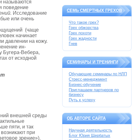
и называются
яя поведение
СЕМЬ СМЕРТНЫХ ГРЕХОВ
ений.
Исследование
абые или очень
Что такое грех?
Грех обжорства
 ощущений (чаще
Грех похоти
еловек начинает
Грех жадности
ли давлении на кожу.
Гнев
енение ин­
у Бугера-Вебера,
тах от исходной
СЕМИНАРЫ И ТРЕНИНГИ
Обучающие семинары по НЛП
ет
Стресс-менеджмент
Бизнес-обучение
Приглашаем партнеров по
бизнесу
Путь к успеху
ений внешней среды
ОБ АВТОРЕ САЙТА
тактильные
ше пяти, и так
Научная деятельность
 возникают при
Блог Юрия Щербатых
ветовое зрение»).