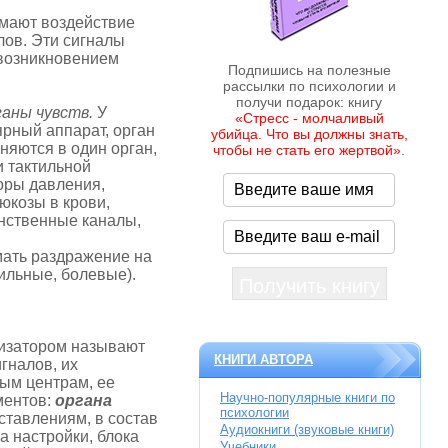
­мают воздействие
лов. Эти сигналы
 возникновением
Подпишись на полезные
рассылки по психологии и
получи подарок: книгу
ганы чувств.
У
«Стресс - молчаливый
лярный аппарат, орган
убийца. Что вы должны знать,
няются в один орган,
чтобы не стать его жертвой»
.
и тактильной
оры давления,
юкозы в крови,
инственные каналы,
мать раздражение на
тильные, болевые).
изатором называют
КНИГИ АВТОРА
гналов, их
ым центрам, ее
Научно-популярные книги по
ментов:
органа
психологии
ставлениям, в состав
Аудиокниги (звуковые книги)
а настройки, блока
Учебники