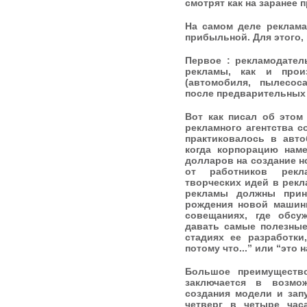
смотрят как на заранее 
На самом деле реклама
прибыльной. Для этого,
Первое : рекламодател
рекламы, как и прои
(автомобиля, пылесос
после предварительных
Вот как писал об этом
рекламного агентства с
практиковалось в авто
когда корпорацию наме
долларов на создание н
от работников рекл
творческих идей в рек
рекламы должны прин
рождения новой машины
совещаниях, где обсу
давать самые полезные
стадиях ее разработки
потому что...” или “это н
Большое преимуществ
заключается в возмо
создания модели и зап
четверг в четыре ча