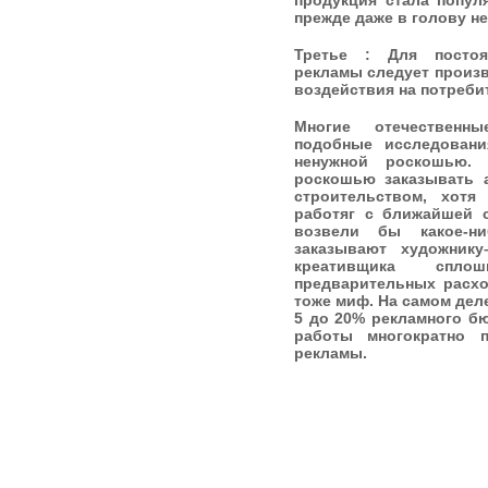
продукция стала попул
прежде даже в голову н
Третье : Для постоя
рекламы следует произ
воздействия на потреби
Многие отечественн
подобные исследован
ненужной роскошью. 
роскошью заказывать а
строительством, хот
работяг с ближайшей с
возвели бы какое-н
заказывают художник
креативщика спл
предварительных расх
тоже миф. На самом дел
5 до 20% рекламного б
работы многократно 
рекламы.