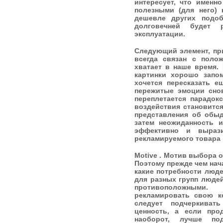
интересует, что именн
полезными (для него) 
дешевле других подоб
долговечней будет 
эксплуатации.
Следующий элемент, п
всегда связан с поло
хватает в наше время.
картинки хорошо запом
хочется пересказать е
пережитые эмоции сно
переплетается парадок
воздействия становитс
представления об обыд
затем неожиданность и
эффективно и вырази
рекламируемого товара 
Motive . Мотив выбора 
Поэтому прежде чем нач
какие потребности люд
для разных групп люде
противоположными
рекламировать свою к
следует подчеркиват
ценность, а если про
наоборот, лучше под