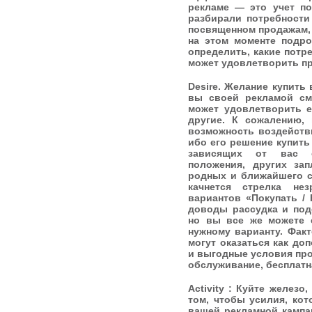
рекламе — это учет по
разбирали потребности
посвященном продажам, 
на этом моменте подро
определить, какие потр
может удовлетворить пр
Desire. Желание купить 
вы своей рекламой см
может удовлетворить е
другие. К сожалению,
возможность воздейств
ибо его решение купить
зависящих от вас о
положения, других зап
родных и ближайшего со
качнется стрелка н
вариантов «Покупать / 
доводы рассудка и под
но вы все же можете 
нужному варианту. Фак
могут оказаться как до
и выгодные условия про
обслуживание, бесплатна
Activity : Куйте железо
том, чтобы усилия, ко
вашей рекламной кампа