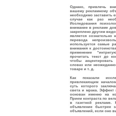
Однако, привлечь вн
вашему рекламному объ
необходимо заставить ег
случае как раз необ
Исследования психоло
внимание в рекламе дов
закреплено другим видо
является сознательно 
перевода непроизвол
используется самые р
внимания к достоинства
применение “интригу
прочитать текст до ко
чтобы акцентировать
словах или неожиданно
товаре и т. д.
Как показали иссле
привлекающим началом
суть которого заключ
света и мрака. Эффект
основан именно на ко
Прием контраста по вел
в газетной рекламе.
объявление быстрее з
объявлений, если оно в