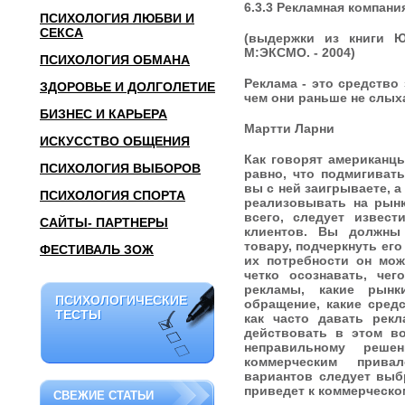
6.3.3 Рекламная компани
ПСИХОЛОГИЯ ЛЮБВИ И
СЕКСА
(выдержки из книги Ю
М:ЭКСМО. - 2004)
ПСИХОЛОГИЯ ОБМАНА
Реклама - это средство
ЗДОРОВЬЕ И ДОЛГОЛЕТИЕ
чем они раньше не слых
БИЗНЕС И КАРЬЕРА
Мартти Ларни
ИСКУССТВО ОБЩЕНИЯ
Как говорят американц
ПСИХОЛОГИЯ ВЫБОРОВ
равно, что подмигивать
вы с ней заигрываете, а
ПСИХОЛОГИЯ СПОРТА
реализовывать на рынк
всего, следует извес
САЙТЫ- ПАРТНЕРЫ
клиентов. Вы должны
товару, подчеркнуть его
ФЕСТИВАЛЬ ЗОЖ
их потребности он мож
четко осознавать, че
рекламы, какие рынк
ПСИХОЛОГИЧЕСКИЕ
ПСИХОЛОГИЧЕСКИЕ
обращение, какие сред
ТЕСТЫ
ТЕСТЫ
как часто давать рекл
действовать в этом во
неправильному реше
коммерческим прива
вариантов следует выбр
приведет к коммерческо
СВЕЖИЕ СТАТЬИ