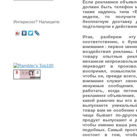
Если рекламное объявл
должен быть телефон м
также надпись типа «
недели, то получит
бесплатную доставку
Интересно? Напишите:
подтолкнули к действию -
Итак, разберем эт
соответственно, с бук
внимания - первое звен
воздействия рекламы. 
товару опытные рек
механизм непроизвольн
переводят в произво
воспринял, осмыслили
чтобы он, прежде всего
внимание служит сво
ненужные сообщения.
работать, когда пот
рекламное объявление, 
какой рамочке вы его 
выпускаете уникальн
товар вам не особенно 
чаще бывает по-друг
продукт выпускают и д
чтобы именно ваша рек
подобных. Самый прост
состоит в том, чтоб