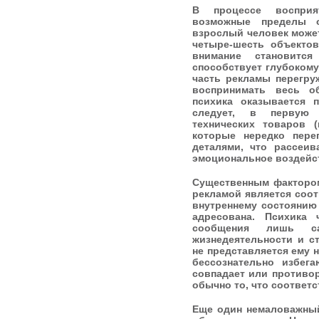
В процессе воспри
возможные пределы о
взрослый человек може
четыре-шесть объекто
внимание становится
способствует глубокому
часть рекламы перегру
воспринимать весь о
психика оказывается п
следует, в первую 
технических товаров (
которые нередко пер
деталями, что рассеив
эмоциональное воздейст
Существенным фактором
рекламой является соо
внутреннему состоянию
адресована. Психика 
сообщения лишь с
жизнедеятельности и с
не представляется ему
бессознательно избег
совпадает или противо
обычно то, что соответс
Еще один немаловажный