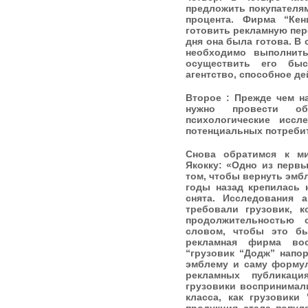
предложить покупателям
процента. Фирма “Ке
готовить рекламную пер
дня она была готова. В 
необходимо выполнить
осуществить его быс
агентство, способное де
Второе : Прежде чем н
нужно провести об
психологические иссл
потенциальных потреби
Снова обратимся к м
Якокку: «Одно из перв
том, чтобы вернуть эмб
годы назад крепилась 
снята. Исследования а
требовали грузовик, 
продолжительностью с
словом, чтобы это б
рекламная фирма во
“грузовик “Додж” напор
эмблему и саму формулу
рекламных публикаци
грузовики воспринимал
класса, как грузовики