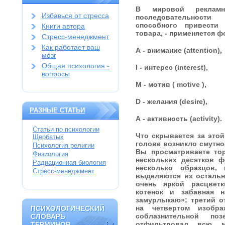
В мировой рекламн
Избавься от стресса
последовательности 
способного привести
Книги автора
товара, - применяется ф
Стресс-менеджмент
Как работает ваш
A - внимание (attention),
мозг
Общая психология -
I - интерес (interest),
вопросы
М - мотив ( motive ),
D - желания (desire),
РАЗНЫЕ СТАТЬИ
A - активность (activity).
Статьи по психологии
Что скрывается за это
Щербатых
голове возникло смутно
Психология религии
Вы просматриваете то
Физиология
нескольких десятков 
Радиационная биология
несколько образцов,
Стресс-менеджмент
выделяются из остальн
очень яркой расцвет
котенок и забавная 
замурлыкаю»; третий о
на четвертом изобра
ПСИХОЛОГИЧЕСКИЙ
ПСИХОЛОГИЧЕСКИЙ
соблазнительной п
СЛОВАРЬ
СЛОВАРЬ
отфильтровал всю 
ТЕРМИНОВ