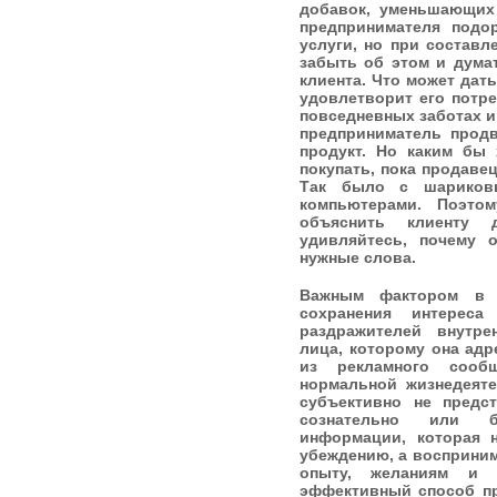
добавок, уменьшающих 
предпринимателя подо
услуги, но при состав
забыть об этом и дума
клиента. Что может дат
удовлетворит его потр
повседневных заботах и 
предприниматель прод
продукт. Но каким бы
покупать, пока продавец
Так было с шариковы
компьютерами. Поэто
объяснить клиенту 
удивляйтесь, почему 
нужные слова.
Важным фактором в 
сохранения интереса
раздражителей внутр
лица, которому она адр
из рекламного соо
нормальной жизнедеяте
субъективно не предс
сознательно или б
информации, которая 
убеждению, а восприним
опыту, желаниям и п
эффективный способ пр