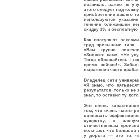
возникло, важно не уп
этого следует подтолкну
приобретение вашего то
используются указани
течение ближайшей не
скидку 3% и бесплатную 
Как поступают реклам
труд призывами типа:
«Вам крупно повезло!
«Звоните нам», «Не уп
Тогда обращайтесь к н
прямо сейчас!». Забав
выражения часто срабат
Владелец сети универма
«Я знаю, что пятьдеся
результатов, только не 
знал, то оставил ту, кот
Это очень характерно
том, что очень часто р
оценивать эффективнос
существу, в слепу
отечественным произво
полагают, что большой
у дороги — это то, ч