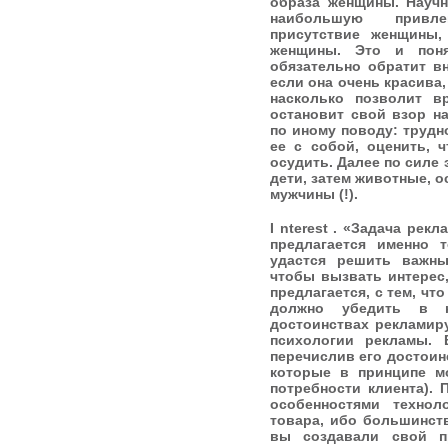
образа женщины. Научн
наибольшую привле
присутствие женщины
женщины. Это и поня
обязательно обратит в
если она очень красива,
насколько позволит в
остановит свой взор н
по иному поводу: трудн
ее с собой, оценить, ч
осудить. Далее по силе
дети, затем животные, 
мужчины (!).
I nterest . «Задача рек
предлагается именно 
удастся решить важны
чтобы вызвать интерес,
предлагается, с тем, чт
должно убедить в н
достоинствах рекламиру
психологии рекламы. 
перечислив его достоинс
которые в принципе м
потребности клиента). 
особенностями технол
товара, ибо большинст
вы создавали свой п