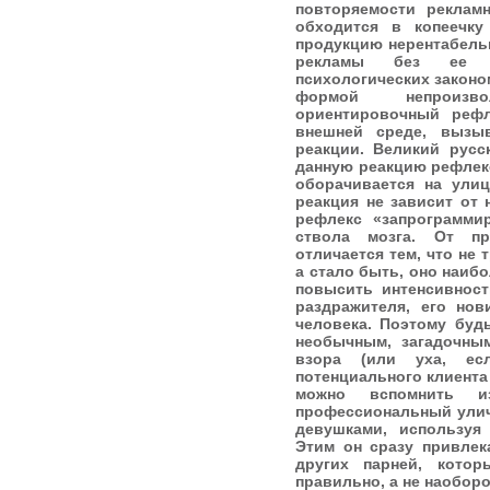
повторяемости реклам
обходится в копеечку
продукцию нерентабель
рекламы без ее у
психологических законо
формой непроизв
ориентировочный рефл
внешней среде, вызы
реакции. Великий русс
данную реакцию рефлекс
оборачивается на улиц
реакция не зависит от
рефлекс «запрограмми
ствола мозга. От пр
отличается тем, что не 
а стало быть, оно наиб
повысить интенсивност
раздражителя, его нов
человека. Поэтому буд
необычным, загадочным
взора (или уха, ес
потенциального клиента
можно вспомнить и
профессиональный улич
девушками, используя
Этим он сразу привлек
других парней, кото
правильно, а не наоборо