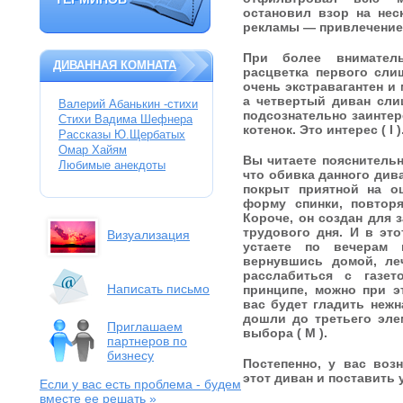
ТЕРМИНОВ
остановил взор на нес
рекламы — привлечение в
При более вниматель
ДИВАННАЯ КОМНАТА
расцветка первого сли
очень экстравагантен и
а четвертый диван сли
Валерий Абанькин -стихи
подсознательно заинтер
Стихи Вадима Шефнера
котенок. Это интерес ( I )
Рассказы Ю.Щербатых
Омар Хайям
Вы читаете пояснительн
Любимые анекдоты
что обивка данного див
покрыт приятной на о
форму спинки, повтор
Короче, он создан для 
трудового дня. И в эт
Визуализация
устаете по вечерам 
вернувшись домой, ле
расслабиться с газе
Написать письмо
принципе, можно при э
вас будет гладить нежн
дошли до третьего эле
Приглашаем
выбора ( M ).
партнеров по
бизнесу
Постепенно, у вас воз
этот диван и поставить у
Если у вас есть проблема
- будем
вместе ее решать »