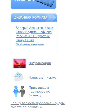
ТЕРМИНОВ
ДИВАННАЯ КОМНАТА
Валерий Абанькин -стихи
Стихи Вадима Шефнера
Рассказы Ю.Щербатых
Омар Хайям
Любимые анекдоты
Визуализация
Написать письмо
Приглашаем
партнеров по
бизнесу
Если у вас есть проблема
- будем
вместе ее решать »