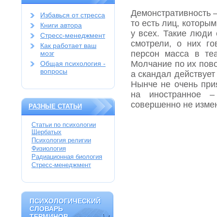
Демонстративность –
Избавься от стресса
то есть лиц, которы
Книги автора
у всех. Такие люди 
Стресс-менеджмент
смотрели, о них го
Как работает ваш
персон масса в теа
мозг
Молчание по их пово
Общая психология -
вопросы
а скандал действует
Нынче не очень при
на иностранное –
совершенно не изме
РАЗНЫЕ СТАТЬИ
Статьи по психологии
Щербатых
Психология религии
Физиология
Радиационная биология
Стресс-менеджмент
ПСИХОЛОГИЧЕСКИЙ
ПСИХОЛОГИЧЕСКИЙ
СЛОВАРЬ
СЛОВАРЬ
ТЕРМИНОВ