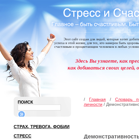
Этот сайт создан для людей, которые хотят добит
успеха в этой жизни, для тех, кто намерен быть здоров
счастливым и процветающим человеком в любых услови
Здесь Вы узнаете, как пре
как добиваться своих целей, 
/
Главная
/
Словарь п
ПОИСК
личности
/ Демонстративн
СТРАХ, ТРЕВОГА, ФОБИИ
СТРЕСС
Демонстративнос