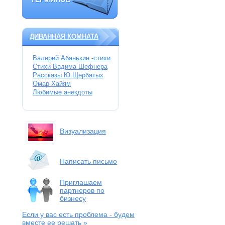
ТЕРМИНОВ
ДИВАННАЯ КОМНАТА
Валерий Абанькин -стихи
Стихи Вадима Шефнера
Рассказы Ю.Щербатых
Омар Хайям
Любимые анекдоты
Визуализация
Написать письмо
Приглашаем
партнеров по
бизнесу
Если у вас есть проблема
- будем
вместе ее решать »