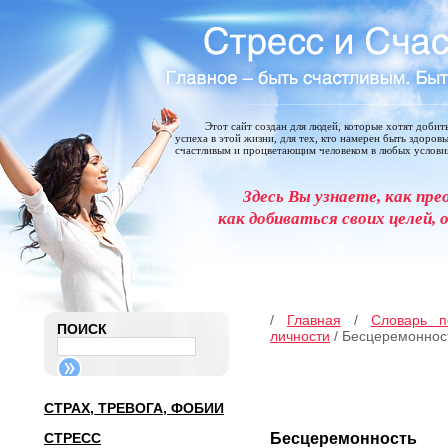
Этот сайт создан для людей, которые хотят добит
успеха в этой жизни, для тех, кто намерен быть здоров
счастливым и процветающим человеком в любых услови
Здесь Вы узнаете, как пре
как добиваться своих целей, 
/
Главная
/
Словарь п
ПОИСК
личности
/ Бесцеремоннос
СТРАХ, ТРЕВОГА, ФОБИИ
СТРЕСС
Бесцеремонность