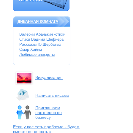
ТЕРМИНОВ
ДИВАННАЯ КОМНАТА
Валерий Абанькин -стихи
Стихи Вадима Шефнера
Рассказы Ю.Щербатых
Омар Хайям
Любимые анекдоты
Визуализация
Написать письмо
Приглашаем
партнеров по
бизнесу
Если у вас есть проблема
- будем
вместе ее решать »