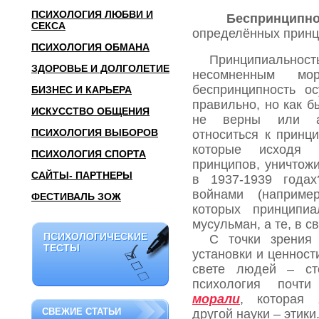
ПСИХОЛОГИЯ ЛЮБВИ И
Беспринципно
СЕКСА
определённых принц
ПСИХОЛОГИЯ ОБМАНА
Принципиальност
ЗДОРОВЬЕ И ДОЛГОЛЕТИЕ
несомненным мо
беспринципность ос
БИЗНЕС И КАРЬЕРА
правильно, но как б
ИСКУССТВО ОБЩЕНИЯ
не верны или ам
ПСИХОЛОГИЯ ВЫБОРОВ
относиться к принц
которые исходя 
ПСИХОЛОГИЯ СПОРТА
принципов, уничто
САЙТЫ- ПАРТНЕРЫ
в 1937-1939 года
войнами (наприме
ФЕСТИВАЛЬ ЗОЖ
которых принципиа
мусульман, а те, в 
ПСИХОЛОГИЧЕСКИЕ
ПСИХОЛОГИЧЕСКИЕ
С точки зрения
ТЕСТЫ
ТЕСТЫ
установки и ценност
свете людей – ст
психология почт
морали
, которая 
СВЕЖИЕ СТАТЬИ
другой науки – этики