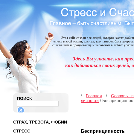
Этот сайт создан для людей, которые хотят добит
успеха в этой жизни, для тех, кто намерен быть здоров
счастливым и процветающим человеком в любых услови
Здесь Вы узнаете, как пре
как добиваться своих целей, 
/
Главная
/
Словарь п
ПОИСК
личности
/ Беспринципнос
СТРАХ, ТРЕВОГА, ФОБИИ
СТРЕСС
Беспринципность