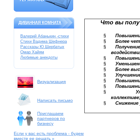
ТЕРМИНОВ
Что вы полу
ДИВАННАЯ КОМНАТА
§
Повышени
Валерий Абанькин -стихи
§
Более чет
Стихи Вадима Шефнера
§
Получение
Рассказы Ю.Щербатых
Омар Хайям
воздействи
Любимые анекдоты
§
Повышени
§
Уменьшени
§
Более выс
§
Улучшение
§
Повышени
Визуализация
§
Повышени
§
У
коллективе
Написать письмо
§
Снижение 
Приглашаем
партнеров по
бизнесу
Если у вас есть проблема
- будем
вместе ее решать »