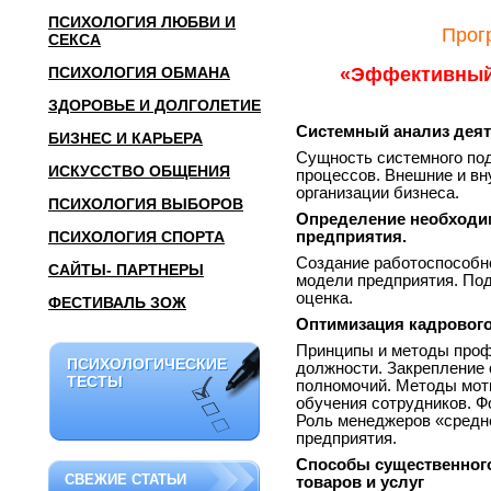
ПСИХОЛОГИЯ ЛЮБВИ И
Прог
СЕКСА
ПСИХОЛОГИЯ ОБМАНА
«Эффективный 
ЗДОРОВЬЕ И ДОЛГОЛЕТИЕ
Системный анализ деят
БИЗНЕС И КАРЬЕРА
Сущность системного под
ИСКУССТВО ОБЩЕНИЯ
процессов. Внешние и вн
организации бизнеса.
ПСИХОЛОГИЯ ВЫБОРОВ
Определение необходим
ПСИХОЛОГИЯ СПОРТА
предприятия.
Создание работоспособн
САЙТЫ- ПАРТНЕРЫ
модели предприятия. Под
оценка.
ФЕСТИВАЛЬ ЗОЖ
Оптимизация кадрового
Принципы и методы проф
ПСИХОЛОГИЧЕСКИЕ
ПСИХОЛОГИЧЕСКИЕ
должности. Закрепление 
ТЕСТЫ
ТЕСТЫ
полномочий. Методы моти
обучения сотрудников. Ф
Роль менеджеров «средне
предприятия.
Способы существенног
СВЕЖИЕ СТАТЬИ
товаров и услуг