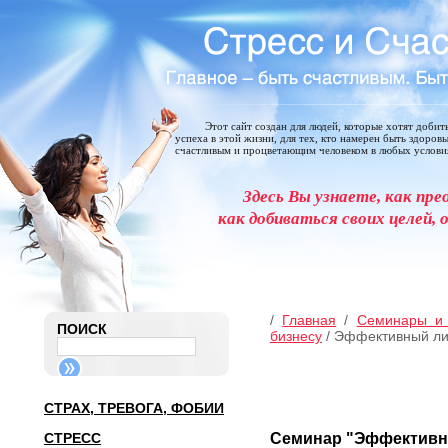
Этот сайт создан для людей, которые хотят добит
успеха в этой жизни, для тех, кто намерен быть здоров
счастливым и процветающим человеком в любых услови
Здесь Вы узнаете, как пре
как добиваться своих целей, 
/
Главная
/
Семинары и
ПОИСК
бизнесу
/ Эффективный л
СТРАХ, ТРЕВОГА, ФОБИИ
СТРЕСС
Семинар "Эффективн