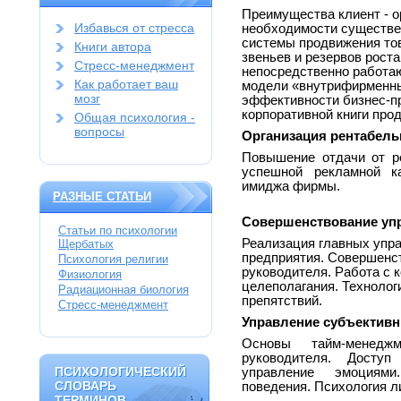
Преимущества клиент - о
Избавься от стресса
необходимости существе
системы продвижения тов
Книги автора
звеньев и резервов рост
Стресс-менеджмент
непосредственно работа
Как работает ваш
модели «внутрифирменн
мозг
эффективности бизнес-п
корпоративной книги про
Общая психология -
вопросы
Организация рентабел
Повышение отдачи от р
успешной рекламной ка
имиджа фирмы.
РАЗНЫЕ СТАТЬИ
Совершенствование уп
Статьи по психологии
Реализация главных упр
Щербатых
предприятия. Совершенс
Психология религии
руководителя. Работа с
Физиология
целеполагания. Технолог
Радиационная биология
препятствий.
Стресс-менеджмент
Управление субъектив
Основы тайм-менедж
руководителя. Досту
ПСИХОЛОГИЧЕСКИЙ
ПСИХОЛОГИЧЕСКИЙ
управление эмоциями
СЛОВАРЬ
СЛОВАРЬ
поведения. Психология л
ТЕРМИНОВ