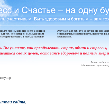
дан для людей, которые хотят добиться
Этот сайт для тех, кто хочет на сто процен
, для тех, кто намерен быть здоровым,
потенциальные возможности, несмотря на 
етающим человеком в любых условиях
препятствия.
сь Вы узнаете, как преодолевать страх, обман и стрессы,
иваться своих целей, оставаясь здоровым и полным энерг
Автор сайта —
Московского гуманит
анкувер
ители сайта,