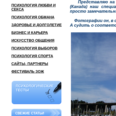
Представляю на ва
ПСИХОЛОГИЯ ЛЮБВИ И
(Канада) наш спец
СЕКСА
просто замечательн
ПСИХОЛОГИЯ ОБМАНА
Фотографии он, в си
ЗДОРОВЬЕ И ДОЛГОЛЕТИЕ
А судить о соответс
БИЗНЕС И КАРЬЕРА
ИСКУССТВО ОБЩЕНИЯ
ПСИХОЛОГИЯ ВЫБОРОВ
ПСИХОЛОГИЯ СПОРТА
САЙТЫ- ПАРТНЕРЫ
ФЕСТИВАЛЬ ЗОЖ
ПСИХОЛОГИЧЕСКИЕ
ПСИХОЛОГИЧЕСКИЕ
ТЕСТЫ
ТЕСТЫ
СВЕЖИЕ СТАТЬИ