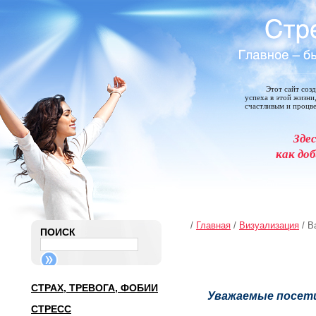
Этот сайт соз
успеха в этой жизни
счастливым и процв
Зде
как доб
/
Главная
/
Визуализация
/ В
ПОИСК
СТРАХ, ТРЕВОГА, ФОБИИ
Уважаемые посет
СТРЕСС