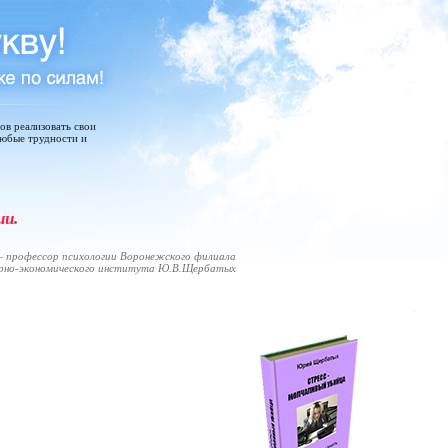
тов реализовать свои
любые трудности и
ии.
 профессор психологии Воронежского филиала
арно-экономического института Ю.В.Щербатых