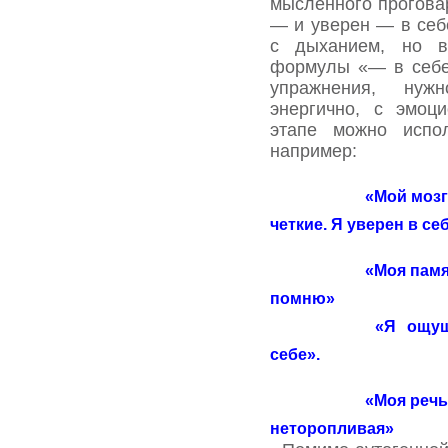
мысленного прогова
— и уверен — в себ
с дыханием, но в
формулы «— в себе
упражнения, нуж
энергично, с эмоц
этапе можно испо
например:
«Мой мозг
четкие. Я уверен в се
«Моя памя
помню»
«Я ощуща
себе».
«Моя речь
неторопливая»