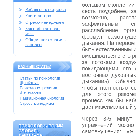
большом скоплении
Избавься от стресса
сесть поудобнее, з
Книги автора
возможно, расс
Стресс-менеджмент
эффективным с
Как работает ваш
расслабление орга
мозг
формул самовнуше
Общая психология -
дыхания. На первом
вопросы
быть естественным 
вмешиваться в его р
за потоками возду
РАЗНЫЕ СТАТЬИ
покидающими его (
восточных духовных
Статьи по психологии
дыхании»). Обычно
Щербатых
чтобы полностью с
Психология религии
Физиология
для этого рекоме
Радиационная биология
процесс как бы наб
Стресс-менеджмент
дает максимальный 
Через 3-5 минут
упражнений можн
ПСИХОЛОГИЧЕСКИЙ
ПСИХОЛОГИЧЕСКИЙ
СЛОВАРЬ
самовнушения: 
СЛОВАРЬ
ТЕРМИНОВ