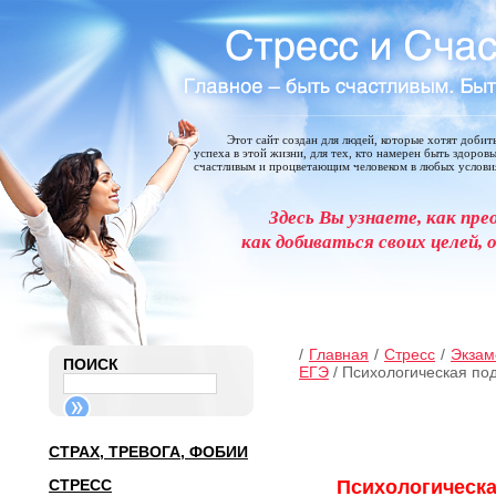
Этот сайт создан для людей, которые хотят добит
успеха в этой жизни, для тех, кто намерен быть здоров
счастливым и процветающим человеком в любых услови
Здесь Вы узнаете, как пре
как добиваться своих целей, 
/
Главная
/
Стресс
/
Экзам
ПОИСК
ЕГЭ
/ Психологическая под
СТРАХ, ТРЕВОГА, ФОБИИ
СТРЕСС
Психологическа