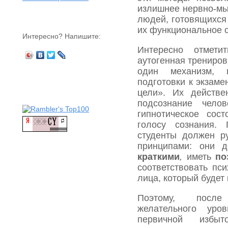
излишнее нервно-м
людей, готовящихся 
их функциональное 
Интересно? Напишите:
Интересно отмети
аутогенная трениров
один механизм, 
подготовки к экзам
цели». Их действе
подсознание челов
гипнотическое сос
голосу сознания.
студенты должен р
принципами: они 
краткими
,
иметь
по
соответствовать пс
лица, который будет
Поэтому, после
желательного уро
первичной избыт