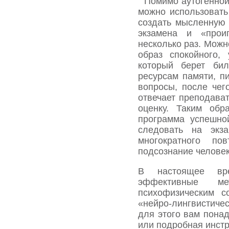
Помимо аутогенной
можно использовать
создать мысленную
экзамена и «прои
несколько раз. Можн
образ спокойного,
который берет бил
ресурсам памяти, пи
вопросы, после чег
отвечает преподава
оценку. Таким обр
программа успешно
следовать на экз
многократного по
подсознание человек
В настоящее вр
эффективные м
психофизическим с
«нейро-лингвистич
для этого вам пона
или подробная инст