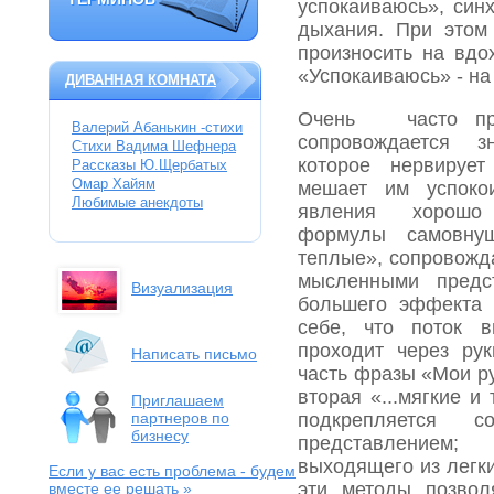
ТЕРМИНОВ
успокаиваюсь», син
дыхания. При этом
произносить на вдо
«Успокаиваюсь» - на
ДИВАННАЯ КОМНАТА
Очень часто пре
Валерий Абанькин -стихи
сопровождается з
Стихи Вадима Шефнера
которое нервирует
Рассказы Ю.Щербатых
Омар Хайям
мешает им успокои
Любимые анекдоты
явления хорошо 
формулы самовну
теплые», сопровожд
мысленными предс
Визуализация
большего эффекта 
себе, что поток в
проходит через рук
Написать письмо
часть фразы «Мои ру
вторая «...мягкие 
Приглашаем
партнеров по
подкрепляется с
бизнесу
представлением;
выходящего из легк
Если у вас есть проблема
- будем
эти методы позвол
вместе ее решать »