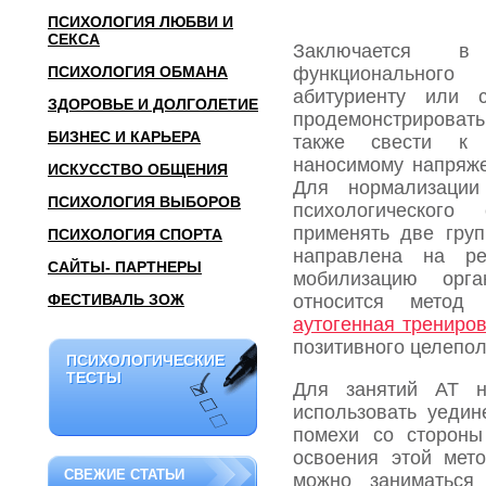
ПСИХОЛОГИЯ ЛЮБВИ И
СЕКСА
Заключается в
ПСИХОЛОГИЯ ОБМАНА
функционального
абитуриенту или 
ЗДОРОВЬЕ И ДОЛГОЛЕТИЕ
продемонстрировать
БИЗНЕС И КАРЬЕРА
также свести к 
наносимому напряже
ИСКУССТВО ОБЩЕНИЯ
Для нормализации
ПСИХОЛОГИЯ ВЫБОРОВ
психологического
применять две гру
ПСИХОЛОГИЯ СПОРТА
направлена на р
САЙТЫ- ПАРТНЕРЫ
мобилизацию орг
ФЕСТИВАЛЬ ЗОЖ
относится метод
аутогенная трениров
позитивного целепол
ПСИХОЛОГИЧЕСКИЕ
ПСИХОЛОГИЧЕСКИЕ
ТЕСТЫ
ТЕСТЫ
Для занятий
AT
на
использовать уедин
помехи со стороны
освоения этой мето
СВЕЖИЕ СТАТЬИ
можно заниматьс