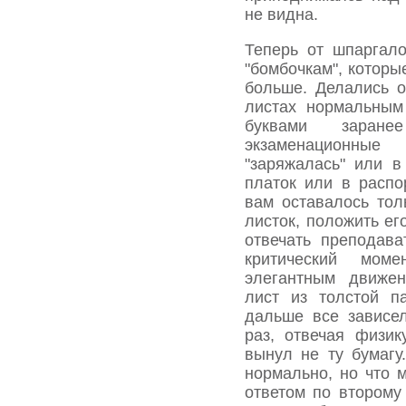
не видна.
Теперь от шпаргал
"бомбочкам", которы
больше. Делались о
листах нормальным
буквами заран
экзаменационны
"заряжалась" или 
платок или в распо
вам оставалось тол
листок, положить ег
отвечать препода­в
критический мо
элегантным движе
лист из толстой п
дальше все зависе
раз, отвечая физик
вынул не ту бумагу
нормально, но что 
ответом по второму