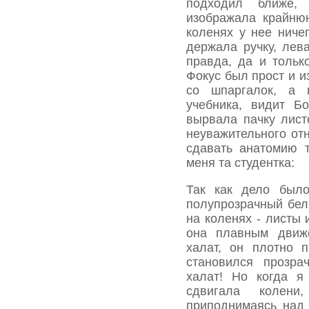
подходил ближе,
изображала крайню
коленях у нее ниче
держала ручку, лев
правда, да и тольк
Фокус был прост и и
со шпаргалок, а 
учебника, видит Б
вырвала пачку лист
неуважительного от
сдавать анатомию 
меня та студентка:
Так как дело был
полупрозрачный бел
на коленях - листы 
она плавным движе
халат, он плотно 
становился прозра
халат! Но когда я
сдвигала колени
приподнимаясь над 