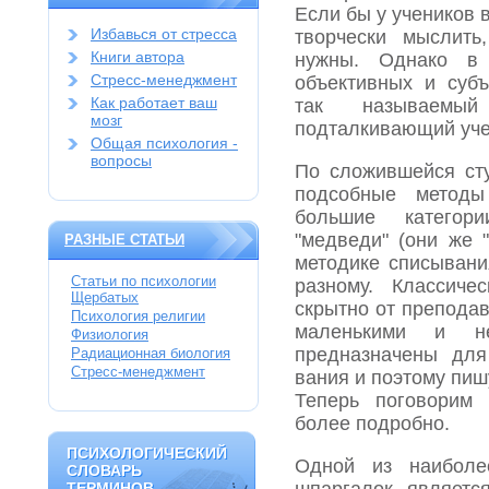
Если бы у учеников 
Избавься от стресса
творчески мыслить
Книги автора
нужны. Однако в
Стресс-менеджмент
объективных и суб
Как работает ваш
так называемый 
мозг
подталкивающий уче
Общая психология -
вопросы
По сложившейся ст
подсобные метод
большие категор
"медведи" (они же "
РАЗНЫЕ СТАТЬИ
методике списыва­ни
Статьи по психологии
разному. Классиче
Щербатых
скрытно от препода
Психология религии
маленькими и не
Физиология
предназначены для
Радиационная биология
Стресс-менеджмент
вания и поэтому пиш
Теперь поговорим
более подробно.
ПСИХОЛОГИЧЕСКИЙ
ПСИХОЛОГИЧЕСКИЙ
Одной из наиболе
СЛОВАРЬ
СЛОВАРЬ
ТЕРМИНОВ