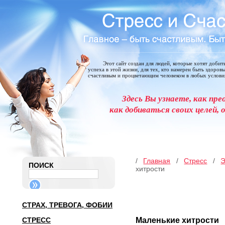
Этот сайт создан для людей, которые хотят добит
успеха в этой жизни, для тех, кто намерен быть здоров
счастливым и процветающим человеком в любых услови
Здесь Вы узнаете, как пре
как добиваться своих целей, 
/
Главная
/
Стресс
/
Э
ПОИСК
хитрости
СТРАХ, ТРЕВОГА, ФОБИИ
СТРЕСС
Маленькие хитрости