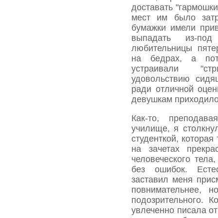
доставать "гармошки
мест им было затр
бумажки имели при
выпадать из-по
любительницы пяте
на бедрах, а по
устраивали "ст
удовольствию сидя
ради отличной оце
девушкам приходило
Как-то, преподав
училище, я столкну
студенткой, которая
на зачетах прекр
человеческого тела
без ошибок. Есте
заставил меня прис
повнимательнее, н
подозрительного. К
увлеченно писала от