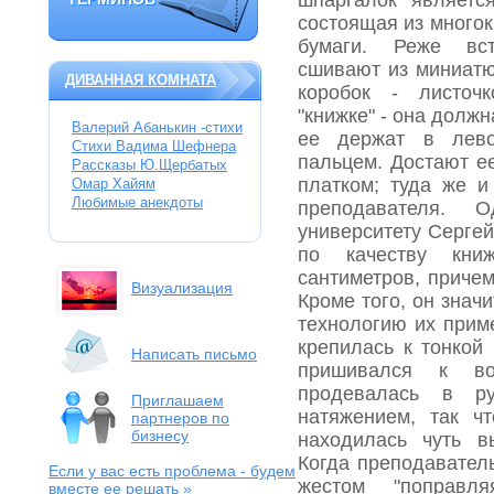
шпаргалок являетс
ТЕРМИНОВ
состоящая из многок
бумаги. Реже вст
сшивают из миниатю
ДИВАННАЯ КОМНАТА
коробок - листочк
"книжке" - она долж
Валерий Абанькин -стихи
ее держат в лев
Стихи Вадима Шефнера
пальцем. Достают е
Рассказы Ю.Щербатых
платком; туда же 
Омар Хайям
Любимые анекдоты
преподавателя. 
университету Сергей
по качеству кни
сантиметров, причем
Визуализация
Кроме того, он знач
технологию их прим
кре­пилась к тонкой
Написать письмо
пришивался к во
продевалась в р
Приглашаем
натяжением, так ч
партнеров по
бизнесу
находилась чуть в
Когда преподавател
Если у вас есть проблема
- будем
жестом "поправл
вместе ее решать »