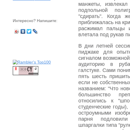
манжеты, извлекал
подпольной поли
"сдирать". Когда 
Интересно? Напишите:
приближалась на кри
расжимал пальцы и
влетала под рукав п
В дни летней сесси
пиджаке для опыт­
сигналом возможной 
аудиторию в руб
галстуке. Сами пони
пять шесть пришиты
если не собственных
названием: "Что нов
большинство пре
относились к "шп
студенческие годы),
остроумными изобр
парня подловил
шпаргалки типа "рул