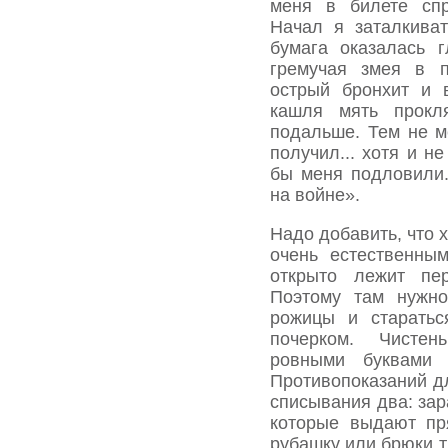
меня в билете сп
Начал я заталкива
бумага оказалась 
грему­чая змея в 
острый бронхит и 
кашля мять прокл
подальше. Тем не м
получил... хотя и н
бы меня подловили.
на войне».
Надо добавить, что 
очень естественны
открыто лежит пе
Поэтому там нужно
рожицы и старатьс
почерком. Чистен
ровными буквами 
Противопоказаний д
списывания два: за
которые выдают пр
рубашку или брюки т