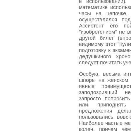
в использовании)
математике исполь
часы на цепочке,
осуществлялся под
Ассистент его п
"изобретением" не в
другой билет (впр
видимому этот "Кули
подготовку к экзаме
дедушкиного хрон
следует почитать уче
Особую, весьма ин
шпоры на женском 
явные преимущес
заподозривший н
запросто попросить
или приподнять
предложения дела
пользовались вовс
Наиболее частые ме
колен, причем че