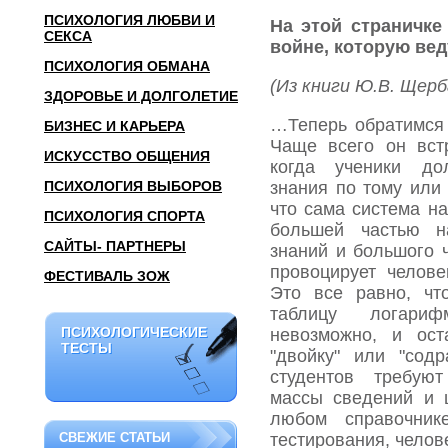
ПСИХОЛОГИЯ ЛЮБВИ И
На этой страничке
СЕКСА
войне, которую вед
ПСИХОЛОГИЯ ОБМАНА
(Из книги Ю.В. Щер
ЗДОРОВЬЕ И ДОЛГОЛЕТИЕ
…Теперь обратимся 
БИЗНЕС И КАРЬЕРА
Чаще всего он вст
ИСКУССТВО ОБЩЕНИЯ
когда ученики до
ПСИХОЛОГИЯ ВЫБОРОВ
знания по тому или 
что сама сис­тема н
ПСИХОЛОГИЯ СПОРТА
большей частью н
САЙТЫ- ПАРТНЕРЫ
знаний и большого 
провоци­рует челов
ФЕСТИВАЛЬ ЗОЖ
Это все равно, чт
таблицу логариф
ПСИХОЛОГИЧЕСКИЕ
ПСИХОЛОГИЧЕСКИЕ
невозможно, и ост
ТЕСТЫ
ТЕСТЫ
"двойку" или "сод
студентов требуют
массы сведе­ний и
любом справочник
СВЕЖИЕ СТАТЬИ
тестирования, челов